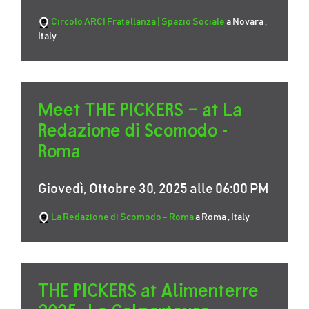
Circolo ARCI Fratellanza | Spazio Sociale
a Novara ,
Italy
Meet THE PICKERS – at La
Redazione di Scomodo -
Roma
Giovedì, Ottobre 30, 2025 alle 06:00 PM
La Redazione di Scomodo - Roma
a Roma , Italy
THE PICKERS at Alimenterre