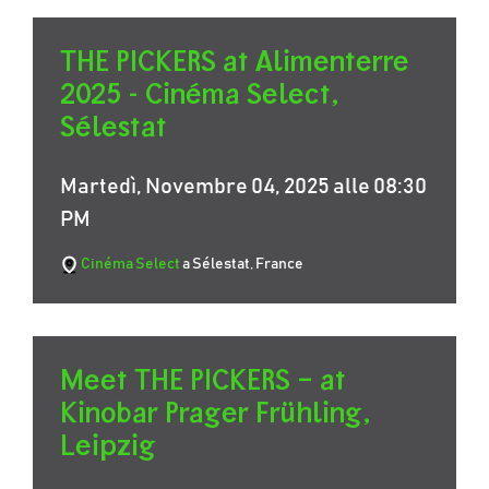
THE PICKERS at Alimenterre
2025 - Cinéma Select,
Sélestat
Martedì, Novembre 04, 2025 alle 08:30
PM
Cinéma Select
a Sélestat, France
Meet THE PICKERS – at
Kinobar Prager Frühling,
Leipzig