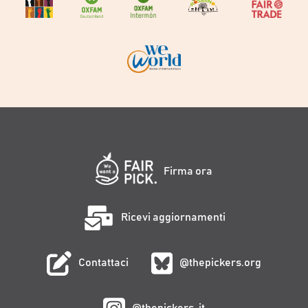
Firma ora
Ricevi aggiornamenti
Contattaci
@thepickers.org
@thepickers_it