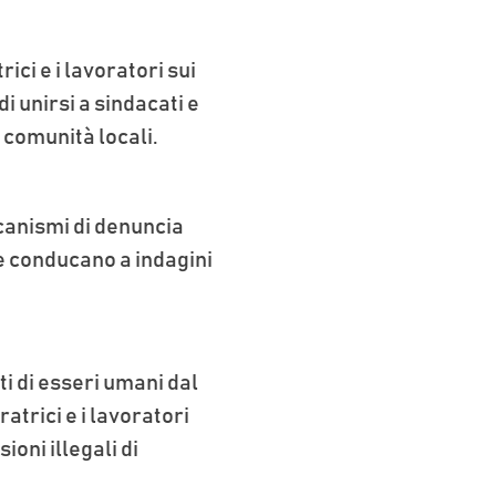
ici e i lavoratori sui
di unirsi a sindacati e
 comunità locali.
anismi di denuncia
he conducano a indagini
ti di esseri umani dal
atrici e i lavoratori
ioni illegali di