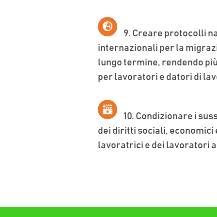
9.
Creare protocolli na
internazionali per la migraz
lungo termine, rendendo più
per lavoratori e datori di la
10.
Condizionare i sussi
dei diritti sociali, economici 
lavoratrici e dei lavoratori a