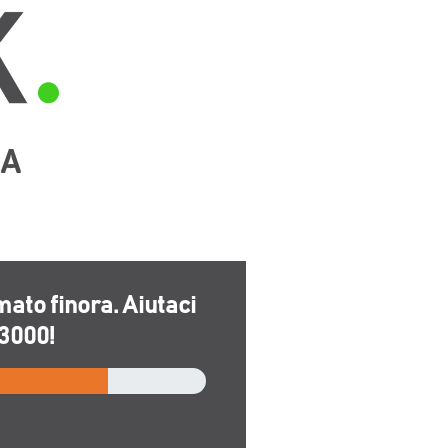
UA
ato finora. Aiutaci
3000
!