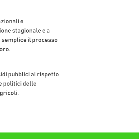
zionali e
ione stagionale e a
 semplice il processo
voro.
di pubblici al rispetto
e politici delle
gricoli.