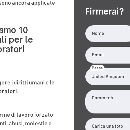
sono ancora applicate
Firmerai?
iamo 10
Nome
li per le
oratori
Email
Paese
re i diritti umani e le
oratori.
Commenti
orme di lavoro forzato
ti, abusi, molestie e
Carica una foto