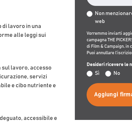
Non menzionare 
web
 di lavoro in una
Vorremmo inviarti aggi
rme alle leggi sui
campagna THE PICKERS e
di Film & Campaign, in 
Puoi annullare l’iscriz
Desideri ricevere le 
 sul lavoro, accesso
Sì
No
icurazione, servizi
bile e cibo nutriente e
adeguato, accessibile e