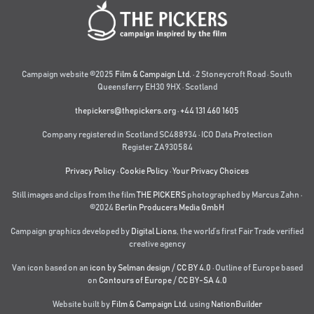
Campaign website ©2025
Film & Campaign Ltd.
· 2 Stoneycroft Road · South
Queensferry EH30 9HX · Scotland
thepickers@thepickers.org
·
+44 131 460 1605
Company registered in Scotland SC488934 · ICO Data Protection
Register ZA930584
Privacy Policy
·
Cookie Policy
·
Your Privacy Choices
Still images and clips from the film
THE PICKERS
photographed by Marcus Zahn ·
©2024
Berlin Producers Media GmbH
Campaign graphics developed by
Digital Lions
,
the world’s first Fair Trade verified
creative agency
Van icon based on an
icon by Selman design
/
CC BY 4.0
· Outline of Europe based
on
Contours of Europe
/
CC BY-SA 4.0
Website built by
Film & Campaign Ltd.
using
NationBuilder