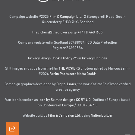
Campaign website ©2025
Film & Campaign Ltd.
· 2 Stoneycroft Road · South
Queensferry EH30 9HX · Scotland
thepickers@thepickers.org
·
+44 131 460 1605
Company registered in Scotland SC488934 · ICO Data Protection
Register ZA930584
Privacy Policy
·
Cookie Policy
·
Your Privacy Choices
Still images and clips from the film
THE PICKERS
photographed by Marcus Zahn ·
©2024
Berlin Producers Media GmbH
Campaign graphics developed by
Digital Lions
,
the world’s first Fair Trade verified
creative agency
Van icon based on an
icon by Selman design
/
CC BY 4.0
· Outline of Europe based
on
Contours of Europe
/
CC BY-SA 4.0
Website built by
Film & Campaign Ltd.
using
NationBuilder