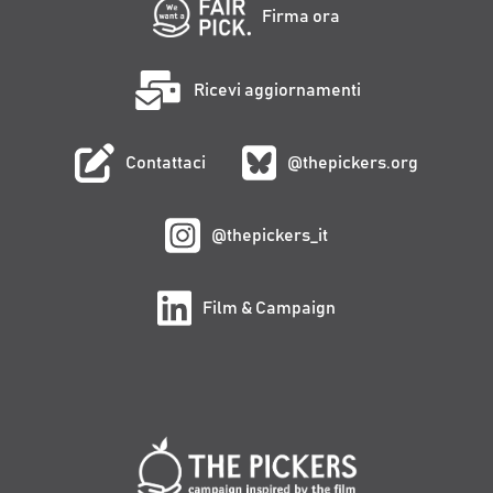
Firma ora
Ricevi aggiornamenti
Contattaci
@thepickers.org
@thepickers_it
Film & Campaign