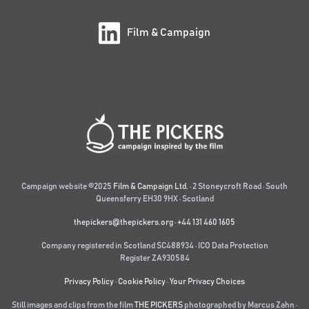
Film & Campaign
Campaign website ©2025
Film & Campaign Ltd.
· 2 Stoneycroft Road · South
Queensferry EH30 9HX · Scotland
thepickers@thepickers.org
·
+44 131 460 1605
Company registered in Scotland SC488934 · ICO Data Protection
Register ZA930584
Privacy Policy
·
Cookie Policy
·
Your Privacy Choices
Still images and clips from the film
THE PICKERS
photographed by Marcus Zahn ·