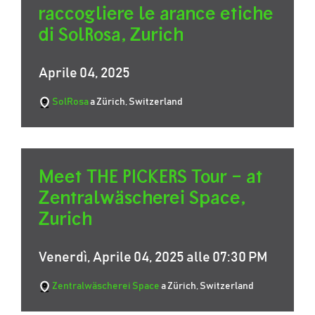
raccogliere le arance etiche
di SolRosa, Zurich
Aprile 04, 2025
SolRosa
a Zürich, Switzerland
Meet THE PICKERS Tour – at
Zentralwäscherei Space,
Zurich
Venerdì, Aprile 04, 2025 alle 07:30 PM
Zentralwäscherei Space
a Zürich, Switzerland