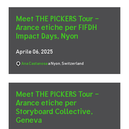
Meet THE PICKERS Tour –
Arance etiche per FIFDH
Impact Days, Nyon
Aprile 06, 2025
Ana Castanosa
a Nyon, Switzerland
Meet THE PICKERS Tour –
Arance etiche per
Storyboard Collective,
Geneva